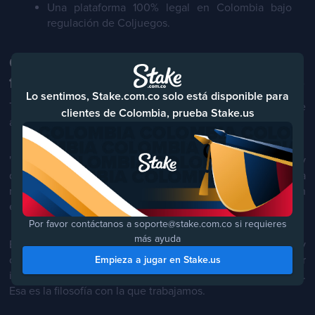
Una plataforma 100% legal en Colombia bajo
regulación de Coljuegos.
Consejo del Tino para los jóvenes
futbolistas (y para todo el que apuesta)
Lo sentimos, Stake.com.co solo está disponible para
Tino aprovecha la entrevista para mandar un mensaje que
clientes de Colombia, prueba Stake.us
aplica dentro y fuera de la cancha:
"La carrera es corta y el dinero se va rápido si no hay
disciplina. Hay que buscar asesoría profesional, cuidar la
marca personal como el activo más valioso y aliarse con
empresas serias y globales."
Por favor contáctanos a soporte@stake.com.co si requieres
más ayuda
El paralelo con el juego es directo: disciplina, criterio y
control.
Apostar en fútbol
con conocimiento, no por
Empieza a jugar en Stake.us
impulso. Vivir la adrenalina del partido sin perder la cabeza.
Esa es la filosofía con la que trabajamos.