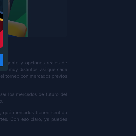
xigente y opciones reales de
ios muy distintos, así que cada
 el torneo con mercados previos
isar los
mercados de futuro del
o.
, qué mercados tienen sentido
tes. Con eso claro, ya puedes