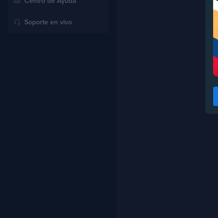
Centro de Ayuda
Soporte en vivo