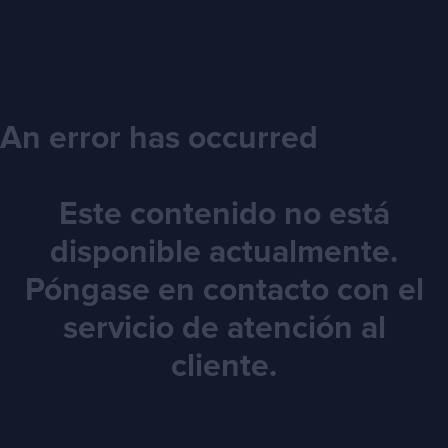
An error has occurred
Este contenido no está
disponible actualmente.
Póngase en contacto con el
servicio de atención al
cliente.