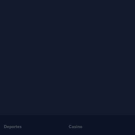
Deportes
Casino