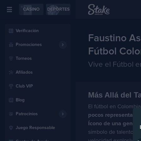
CASINO
DEPORTES
Verificación
Faustino As
Promociones
Fútbol Col
Torneos
Vive el Fútbol e
Afiliados
Club VIP
Más Allá del T
Blog
El fútbol en Colombia
Patrocinios
pocos representan e
Ícono de una genera
Juego Responsable
símbolo de talento, i
velocidad explosiva, 