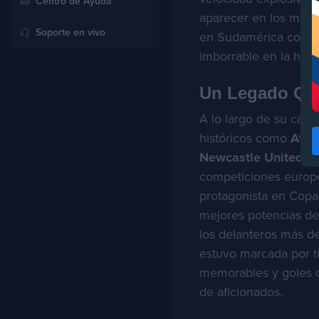
Centro de Ayuda
aparecer en los momen
Soporte en vivo
en Sudamérica como 
imborrable en la hist
Un Legado Que
A lo largo de su carre
históricos como
Atlé
Newcastle United
, 
competiciones europe
protagonista en Copa
mejores potencias de
los delanteros más d
estuvo marcada por tí
memorables y goles q
de aficionados.