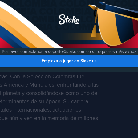
tos decisivos lo llevaron a brillar tanto
en Europa, dejando una marca
oria del deporte colombiano.
 Cruzó Fronteras
ra, Asprilla defendió los colores de clubes
Por favor contáctanos a soporte@stake.com.co si requieres más ayuda
tico Nacional, Parma Calcio 1913 y
Empieza a jugar en Stake.us
donde protagonizó noches inolvidables en
as. Con la Selección Colombia fue
s América y Mundiales, enfrentando a las
l planeta y consolidándose como uno de
eterminantes de su época. Su carrera
tulos internacionales, actuaciones
ue aún viven en la memoria de millones