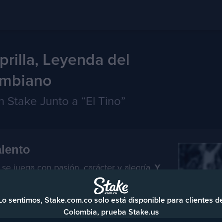
prilla, Leyenda del
ombiano
n Stake Junto a “El Tino”
alento
 se juega con pasión, carácter y alegría.
Y
sa esencia como Faustino Asprilla.
ción dorada
, el Tino se convirtió en
Lo sentimos, Stake.com.co solo está disponible para clientes d
rreverencia y mentalidad ganadora. Su
Colombia, prueba Stake.us
su potencia física y su capacidad para