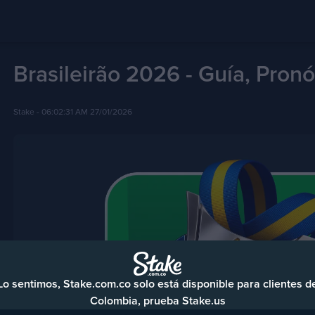
Brasileirão 2026 - Guía, Pronó
Stake -
06:02:31 AM 27/01/2026
Lo sentimos, Stake.com.co solo está disponible para clientes d
Colombia, prueba Stake.us