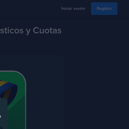
Iniciar sesión
Registro
sticos y Cuotas
e