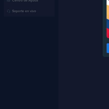
Centro de Ayuda
Soporte en vivo