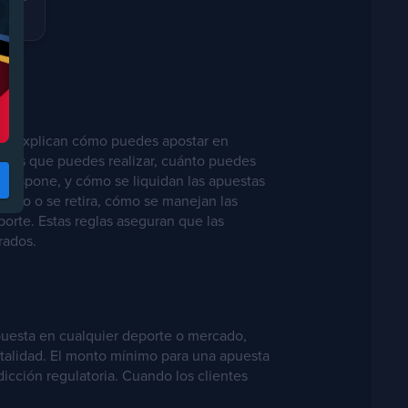
ue explican cómo puedes apostar en
estas que puedes realizar, cuánto puedes
 pospone, y cómo se liquidan las apuestas
cado o se retira, cómo se manejan las
porte. Estas reglas aseguran que las
rados.
apuesta en cualquier deporte o mercado,
otalidad. El monto mínimo para una apuesta
dicción regulatoria. Cuando los clientes