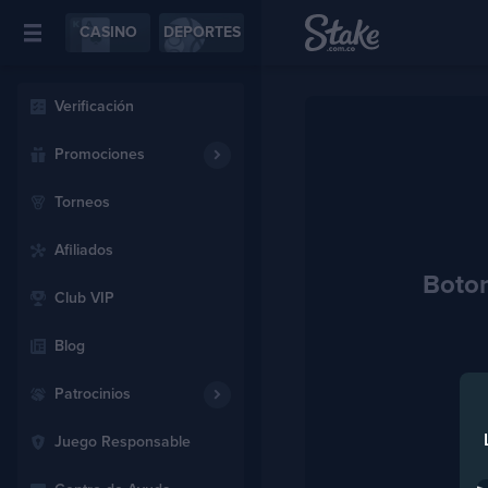
CASINO
DEPORTES
Verificación
Promociones
Torneos
Afiliados
Boton
Club VIP
Blog
Patrocinios
Juego Responsable