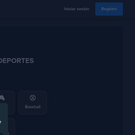
Iniciar sesión
Registro
 DEPORTES
🎮
⚾
orts
Baseball
e
‍♂️
dball