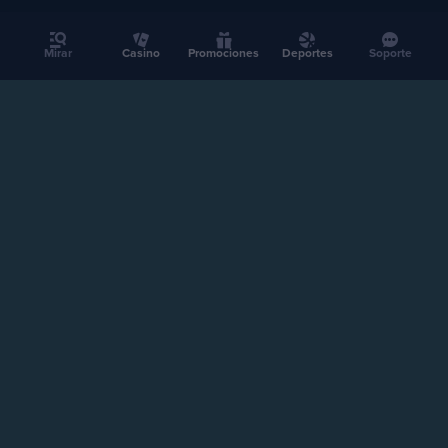
Mirar
Casino
Promociones
Deportes
Soporte
CASINO
DEPORTES
Verificación
Promociones
Torneos
Afiliados
Club VIP