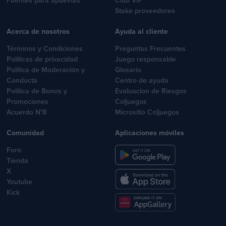
Fuentes para apuestas
Club VIP
Stake proveedores
Acerca de nosotros
Ayuda al cliente
Términos y Condiciones
Preguntas Frecuentes
Políticas de privacidad
Juego responsable
Política de Moderación y
Glosario
Conducta
Centro de ayuda
Política de Bonos y
Evaluacion de Riesgos
Promociones
Coljuegos
Acuerdo N°8
Micrositio Coljuegos
Comunidad
Aplicaciones móviles
Foro
Tienda
X
Youtube
Kick