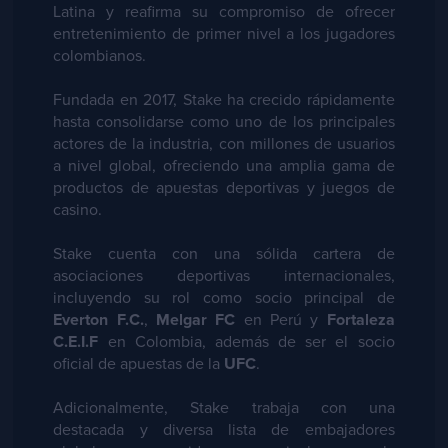
Latina y reafirma su compromiso de ofrecer
entretenimiento de primer nivel a los jugadores
colombianos.
Fundada en 2017, Stake ha crecido rápidamente
hasta consolidarse como uno de los principales
actores de la industria, con millones de usuarios
a nivel global, ofreciendo una amplia gama de
productos de apuestas deportivas y juegos de
casino.
Stake cuenta con una sólida cartera de
asociaciones deportivas internacionales,
incluyendo su rol como socio principal de
Everton F.C.
,
Melgar FC
en Perú y
Fortaleza
C.E.I.F
en Colombia, además de ser el socio
oficial de apuestas de la
UFC
.
Adicionalmente, Stake trabaja con una
destacada y diversa lista de embajadores