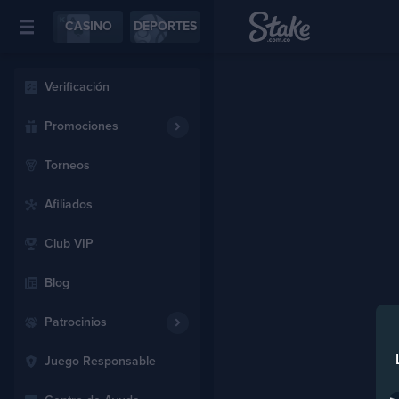
CASINO
DEPORTES
Verificación
Promociones
Torneos
Afiliados
Club VIP
Blog
Patrocinios
Juego Responsable