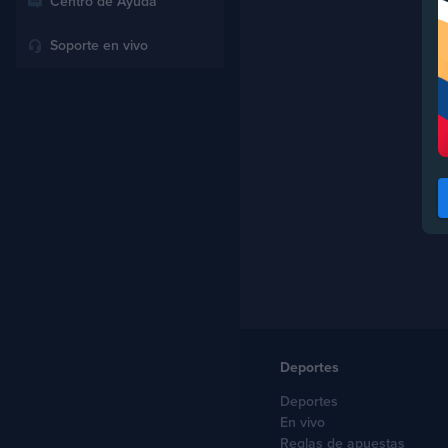
Centro de Ayuda
Soporte en vivo
Deportes
Deportes
En vivo
Reglas de apuestas