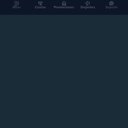
X
Mirar
Casino
Promociones
Deportes
Soporte
Youtube
Kick
CASINO
DEPORTES
Verificación
Promociones
Torneos
Afiliados
Club VIP
Blog