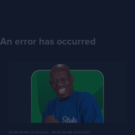
An error has occurred
03:45:44 PM 12/03/2026
- 04:59:00 AM 01/01/2027