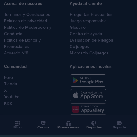
Acerca de nosotros
Ayuda al cliente
Términos y Condiciones
Preguntas Frecuentes
Políticas de privacidad
Juego responsable
Política de Moderación y
Glosario
Conducta
Centro de ayuda
Política de Bonos y
Evaluacion de Riesgos
Promociones
Coljuegos
Acuerdo N°8
Micrositio Coljuegos
Comunidad
Aplicaciones móviles
Foro
Tienda
X
Youtube
Kick
Mirar
Casino
Promociones
Deportes
Soporte