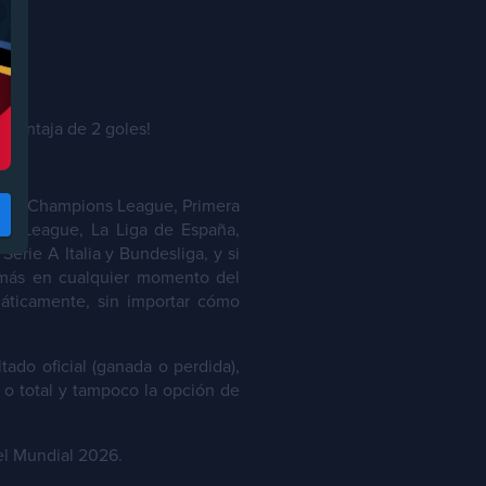
 ventaja de 2 goles!
s de Champions League, Primera
er League, La Liga de España,
Serie A Italia y Bundesliga, y si
 más en cualquier momento del
áticamente, sin importar cómo
ado oficial (ganada o perdida),
l o total y tampoco la opción de
el Mundial 2026.