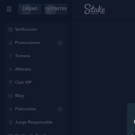
CASINO
DEPORTES
Verificación
Promociones
Torneos
Afiliados
Club VIP
Blog
Patrocinios
Juego Responsable