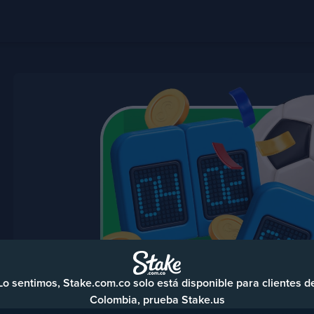
Lo sentimos, Stake.com.co solo está disponible para clientes d
Colombia, prueba Stake.us