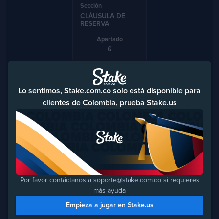
CLÁUSULA DE
RESERVA
6
Lo sentimos, Stake.com.co solo está disponible para
DISPOSICIONES
FINALES
clientes de Colombia, prueba Stake.us
7
1. ALCANCE DE LA POLÍTICA
Por favor contáctanos a soporte@stake.com.co si requieres
más ayuda
La presente Política regula la
Empieza a jugar en Stake.us
interacción, participación y
comportamiento de los usuarios en