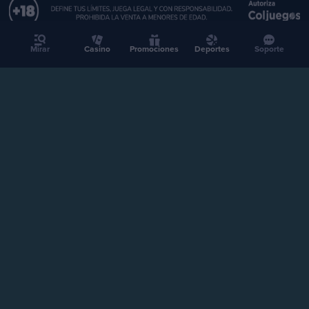
Mirar
Casino
Promociones
Deportes
Soporte
2026 Stake.com.co | Todos los derechos reservados
Jugar sin control causa adicción. El juego es entretenimiento.
Juega con moderación. Prohibida la venta a menores de edad.
CASINO
DEPORTES
Stake Colombia SAS, NIT 901392284-4, Carrera 15 No. 106 - 32 Oficina PH3
Edificio AvVillas en la ciudad de Bogotá D.C.
CONTRATO DE CONCESIÓN No. C2226 DE 2025 DEL 30 DE DICIEMBRE DE
Verificación
2025 CON VENCIMIENTO EL 29 DE DICIEMBRE DE 2030 SUSCRITO CON
COLJUEGOS.
Promociones
Soporte
soporte@stake.com.co
Socios
afiliados@stake.com.co
Torneos
Prensa
press@stake.com.co
Afiliados
Club VIP