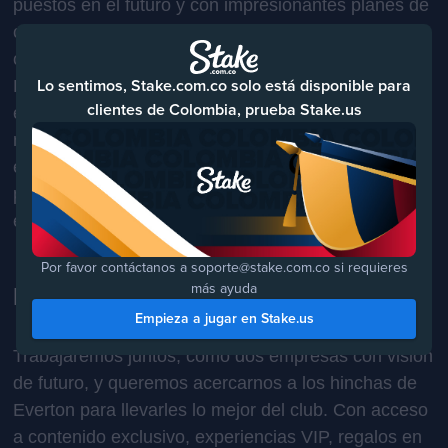
puestos en el futuro y con impresionantes planes de
crecimiento. Estamos muy contentos de asociarnos
con ellos en esta etapa de su trayectoria.
Lo sentimos, Stake.com.co solo está disponible para
En Stake también vemos esta asociación como una
clientes de Colombia, prueba Stake.us
excelente unión de dos organizaciones de más alto
nivel, ambas con grandes ambiciones de convertirse
en las mejores en su campo, y haremos todo lo
posible para ayudar a Everton a alcanzar su objetivo
en las próximas temporadas.
Por favor contáctanos a soporte@stake.com.co si requieres
más ayuda
Lo que vendrá
Empieza a jugar en Stake.us
Trabajaremos juntos, como dos empresas con visión
de futuro, y queremos acercarnos a los hinchas de
Everton para llevarles lo mejor del club. Con acceso
a contenido exclusivo, experiencias VIP, regalos en