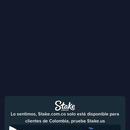
Lo sentimos, Stake.com.co solo está disponible para
clientes de Colombia, prueba Stake.us