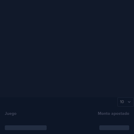
Juego
Monto apostado