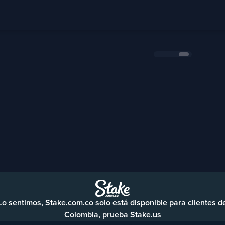
Lo sentimos, Stake.com.co solo está disponible para clientes d
Colombia, prueba Stake.us