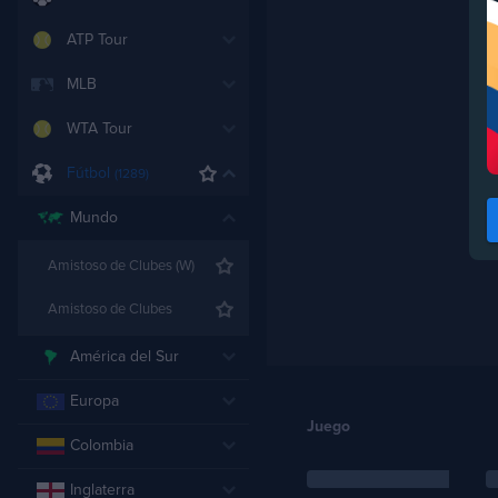
ATP Tour
MLB
WTA Tour
Fútbol
(
1289
)
Mundo
Amistoso de Clubes (W)
Amistoso de Clubes
América del Sur
Europa
Juego
Colombia
Inglaterra