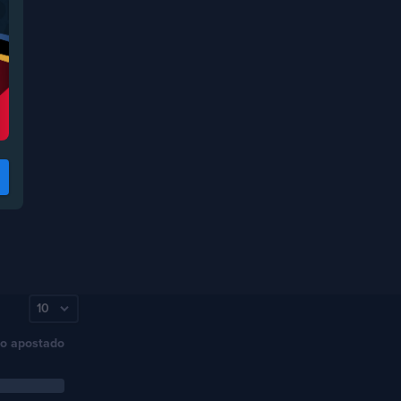
o apostado