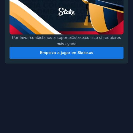
Por favor contáctanos a soporte@stake.com.co si requieres
más ayuda
Empieza a jugar en Stake.us