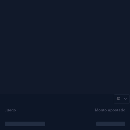
Juego
Monto apostado