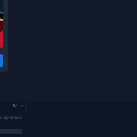
o apostado