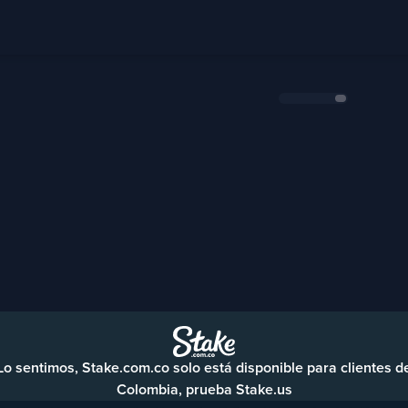
Lo sentimos, Stake.com.co solo está disponible para clientes d
Colombia, prueba Stake.us