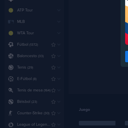
ATP Tour
MLB
WTA Tour
Fútbol
(
1372
)
Baloncesto
(
33
)
Tenis
(
29
)
E-Fútbol
(
8
)
Tenis de mesa
(
164
)
Béisbol
(
23
)
Juego
Counter-Strike
(
30
)
League of Legends
(
51
)