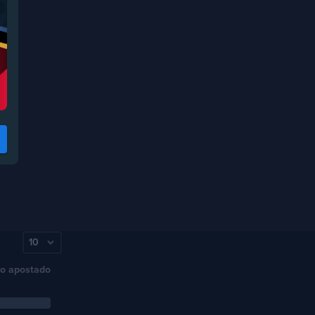
o apostado