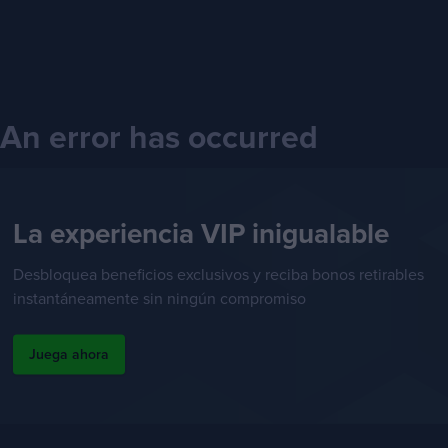
An error has occurred
La experiencia VIP inigualable
Desbloquea beneficios exclusivos y reciba bonos retirables
instantáneamente sin ningún compromiso
Juega ahora