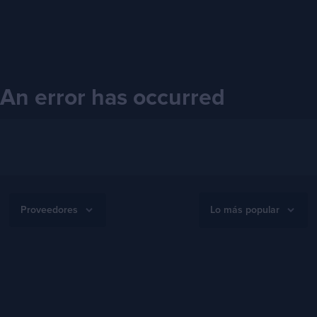
An error has occurred
Proveedores
Lo más popular