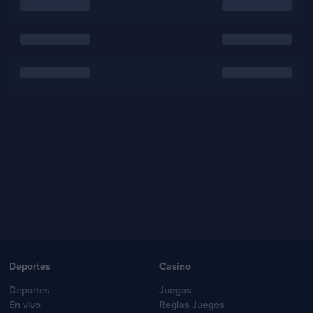
Deportes
Casino
Deportes
Juegos
En vivo
Reglas Juegos