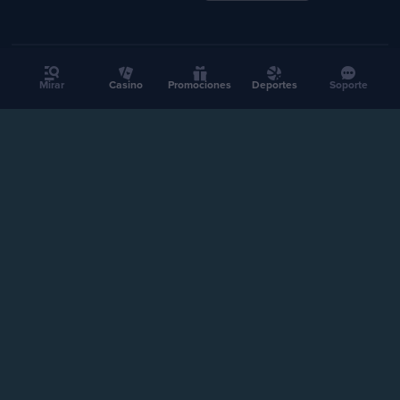
Mirar
Casino
Promociones
Deportes
Soporte
CASINO
DEPORTES
Favoritos
Reciente
Juegos
Solo en Stake