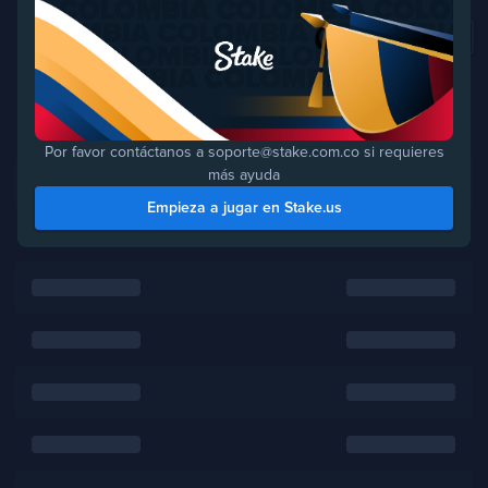
Juego
Pagar
Por favor contáctanos a soporte@stake.com.co si requieres
más ayuda
Empieza a jugar en Stake.us