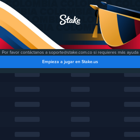
Por favor contáctanos a soporte@stake.com.co si requieres más ayuda
Usuario
Tiempo
Monto a
Empieza a jugar en Stake.us