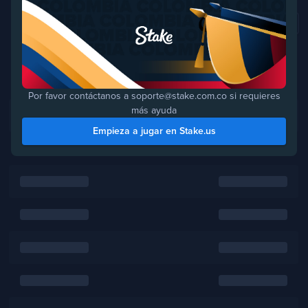
Juego
Pagar
Por favor contáctanos a soporte@stake.com.co si requieres
más ayuda
Empieza a jugar en Stake.us