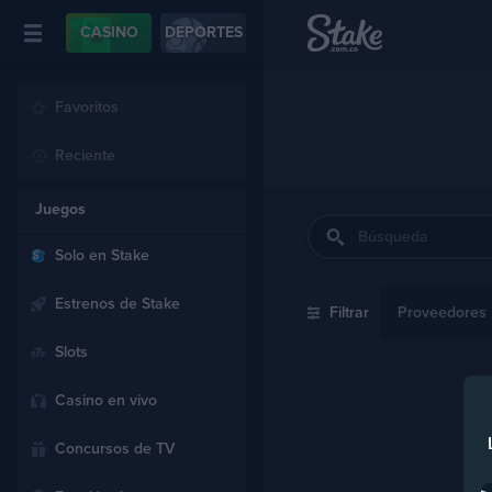
CASINO
DEPORTES
Favoritos
Reciente
Juegos
Solo en Stake
Estrenos de Stake
Filtrar
Proveedores
Slots
Casino en vivo
Concursos de TV