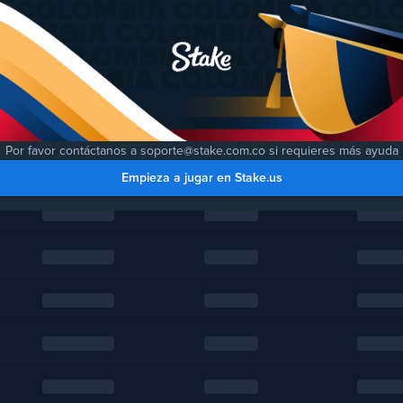
Por favor contáctanos a soporte@stake.com.co si requieres más ayuda
Usuario
Tiempo
Monto a
Empieza a jugar en Stake.us