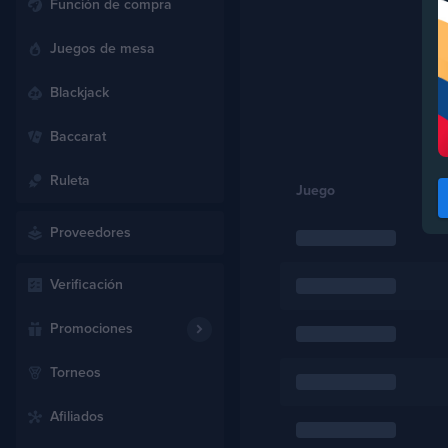
Función de compra
Juegos de mesa
Blackjack
Baccarat
Ruleta
Juego
Proveedores
Verificación
Promociones
Torneos
Afiliados