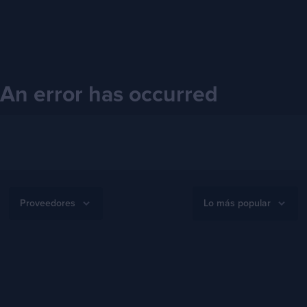
An error has occurred
Proveedores
Lo más popular