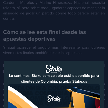
Cardona, Morelos y Marino Hinestroza. Nacional necesita
talento, sí, pero sobre todo jugadores capaces de manejar la
ansiedad de jugar un partido donde todo parece estar en
contra.
Cómo se lee esta final desde las
apuestas deportivas
Y aquí aparece el ángulo más interesante para quienes
viven estas finales también desde las apuestas.
La gran pregunta ya no parece ser solo quién gana el
partido. También qué tipo de partido vamos a ver.
Lo sentimos, Stake.com.co solo está disponible para
clientes de Colombia, prueba Stake.us
Porque la historia sugiere algo muy distinto para ambos
equipos. Nacional está obligado a atacar desde el minuto
uno. Junior puede esperar, administrar y contragolpear. Eso
normalmente genera escenarios abiertos, espacios y
muchas transiciones.