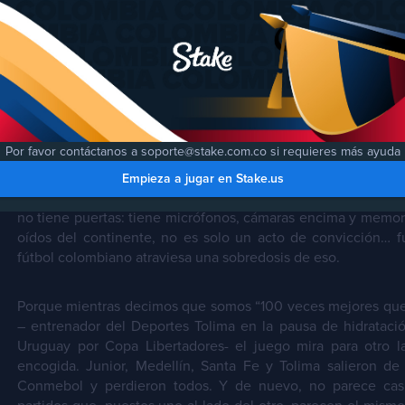
Por: Julián Capera
Por favor contáctanos a soporte@stake.com.co si requieres más ayuda
Suena a arenga, a intento de sacudir a los suyos, a gasolina
Empieza a jugar en Stake.us
Y en ese contexto, puede tener sentido puertas adentro. El p
no tiene puertas: tiene micrófonos, cámaras encima y memoria
oídos del continente, no es solo un acto de convicción… f
fútbol colombiano atraviesa una sobredosis de eso.
Porque mientras decimos que somos “100 veces mejores que 
– entrenador del Deportes Tolima en la pausa de hidratació
Uruguay por Copa Libertadores- el juego mira para otro la
encogida. Junior, Medellín, Santa Fe y Tolima salieron de
Conmebol y perdieron todos. Y de nuevo, no parece casu