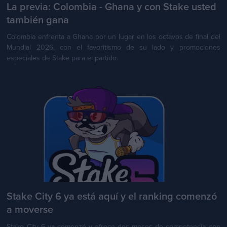
La previa: Colombia - Ghana y con Stake usted
también gana
Colombia enfrenta a Ghana por un lugar en los octavos de final del
Mundial 2026, con el favoritismo de su lado y promociones
especiales de Stake para el partido.
Stake City 6 ya está aquí y el ranking comenzó
a moverse
Stake City 6 ya comenzó y ofrece dos meses de competencia con