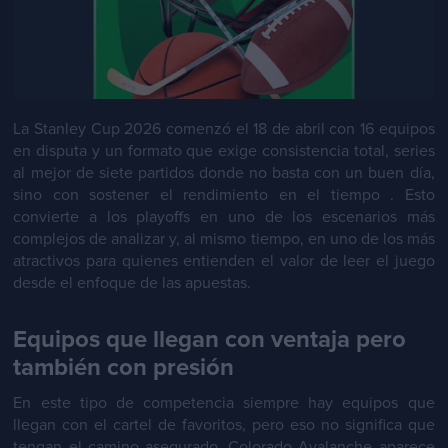
La Stanley Cup 2026 comenzó el 18 de abril con 16 equipos
en disputa y un formato que exige consistencia total, series
al mejor de siete partidos donde no basta con un buen día,
sino con sostener el rendimiento en el tiempo . Esto
convierte a los playoffs en uno de los escenarios más
complejos de analizar y, al mismo tiempo, en uno de los más
atractivos para quienes entienden el valor de leer el juego
desde el enfoque de las apuestas.
Equipos que llegan con ventaja pero
también con presión
En este tipo de competencia siempre hay equipos que
llegan con el cartel de favoritos, pero eso no significa que
tengan el camino asegurado. Colorado Avalanche aparece