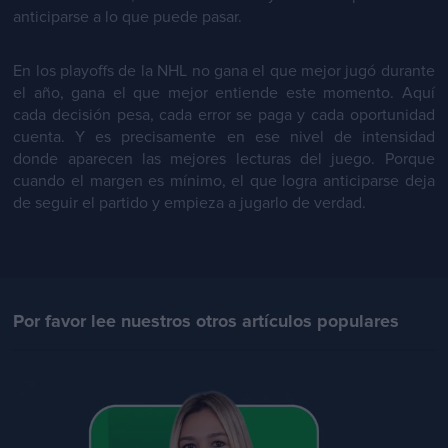
anticiparse a lo que puede pasar.
En los playoffs de la NHL no gana el que mejor jugó durante
el año, gana el que mejor entiende este momento. Aquí
cada decisión pesa, cada error se paga y cada oportunidad
cuenta. Y es precisamente en ese nivel de intensidad
donde aparecen las mejores lecturas del juego. Porque
cuando el margen es mínimo, el que logra anticiparse deja
de seguir el partido y empieza a jugarlo de verdad.
Por favor lee nuestros otros artículos populares