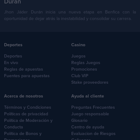
Durán
Jhon Jáder Durán inicia una nueva etapa en Benfica con la
oportunidad de dejar atrás la inestabilidad y consolidar su carrera.
Deportes
Casino
Deportes
Juegos
En vivo
Reglas Juegos
Reglas de apuestas
Promociones
Fuentes para apuestas
Club VIP
Stake proveedores
Acerca de nosotros
Ayuda al cliente
Términos y Condiciones
Preguntas Frecuentes
Políticas de privacidad
Juego responsable
Política de Moderación y
Glosario
Conducta
Centro de ayuda
Política de Bonos y
Evaluacion de Riesgos