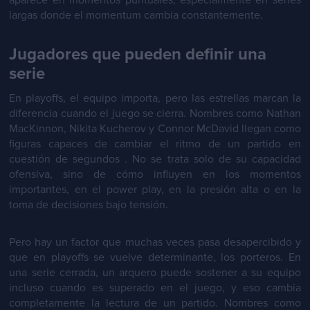
aparece en momentos puntuales, especialmente en series
largas donde el momentum cambia constantemente.
Jugadores que pueden definir una
serie
En playoffs, el equipo importa, pero las estrellas marcan la
diferencia cuando el juego se cierra. Nombres como Nathan
MacKinnon, Nikita Kucherov y Connor McDavid llegan como
figuras capaces de cambiar el ritmo de un partido en
cuestión de segundos . No se trata solo de su capacidad
ofensiva, sino de cómo influyen en los momentos
importantes, en el power play, en la presión alta o en la
toma de decisiones bajo tensión.
Pero hay un factor que muchas veces pasa desapercibido y
que en playoffs se vuelve determinante, los porteros. En
una serie cerrada, un arquero puede sostener a su equipo
incluso cuando es superado en el juego, y eso cambia
completamente la lectura de un partido. Nombres como