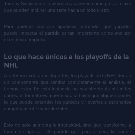
Jeremy Swayman o Luukkonen aparecen como piezas clave
que pueden inclinar una serie hacia un lado u otro.
Para quienes analizan apuestas, entender qué jugador
puede impactar el partido es tan importante como analizar
el equipo completo.
Lo que hace únicos a los playoffs de la
NHL
A diferencia de otros deportes, los playoffs de la NHL tienen
un componente que cambia completamente el análisis, el
tiempo extra. En esta instancia no hay shootouts ni límites
cortos, el formato es muerte súbita hasta que alguien anote,
lo que puede extender los partidos y llevarlos a escenarios
completamente impredecibles.
Esto no solo aumenta la intensidad, sino que transforma la
forma de apostar. Un partido que parece cerrado puede