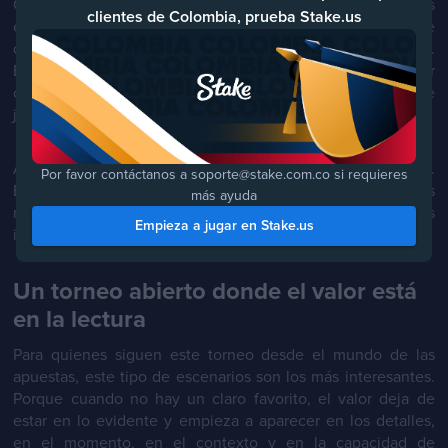
Otro factor es la adaptación. En series al mejor de siete, los
clientes de Colombia, prueba Stake.us
equipos ajustan constantemente su estrategia, lo que hace
que un partido no sea necesariamente reflejo del siguiente.
Esto abre oportunidades para quienes saben identificar
cambios en el juego, en las líneas o en el rendimiento de
jugadores importantes.
Además, el componente emocional también influye.
Por favor contáctanos a soporte@stake.com.co si requieres
Equipos que llegan obligados a ganar suelen asumir más
más ayuda
riesgos, lo que puede abrir partidos o generar escenarios
Empieza a jugar en Stake.us
inesperados.
Un torneo abierto donde el valor está
en la lectura
Para quienes siguen este torneo desde el mundo de las
apuestas, este tipo de escenarios son los más interesantes.
Porque cuando no hay un claro favorito, el valor deja de
estar en lo evidente y empieza a aparecer en los detalles,
en el momento, en el contexto y en la capacidad de