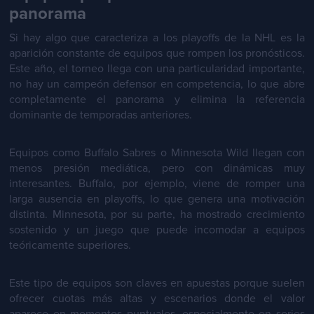
panorama
Si hay algo que caracteriza a los playoffs de la NHL es la
aparición constante de equipos que rompen los pronósticos.
Este año, el torneo llega con una particularidad importante,
no hay un campeón defensor en competencia, lo que abre
completamente el panorama y elimina la referencia
dominante de temporadas anteriores.
Equipos como Buffalo Sabres o Minnesota Wild llegan con
menos presión mediática, pero con dinámicas muy
interesantes. Buffalo, por ejemplo, viene de romper una
larga ausencia en playoffs, lo que genera una motivación
distinta. Minnesota, por su parte, ha mostrado crecimiento
sostenido y un juego que puede incomodar a equipos
teóricamente superiores.
Este tipo de equipos son claves en apuestas porque suelen
ofrecer cuotas más altas y escenarios donde el valor