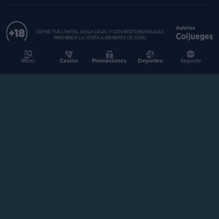
Mirar
Casino
Promociones
Deportes
Soporte
2026 Stake.com.co | Todos los derechos reservados
Jugar sin control causa adicción. El juego es entretenimiento.
Juega con moderación. Prohibida la venta a menores de edad.
CASINO
DEPORTES
Stake Colombia SAS, NIT 901392284-4, Carrera 15 No. 106 - 32 Oficina PH3
Edificio AvVillas en la ciudad de Bogotá D.C.
CONTRATO DE CONCESIÓN No. C2226 DE 2025 DEL 30 DE DICIEMBRE DE
2025 CON VENCIMIENTO EL 29 DE DICIEMBRE DE 2030 SUSCRITO CON
Verificación
COLJUEGOS.
Promociones
Soporte
soporte@stake.com.co
Socios
afiliados@stake.com.co
Prensa
press@stake.com.co
Torneos
Afiliados