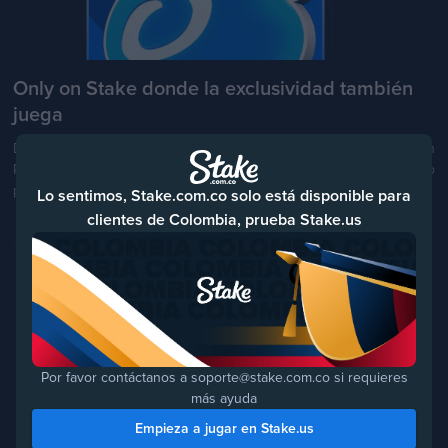
Only on Stake donde la exclusividad también
juega
Descubre Only on Stake, la colección de juegos exclusivos con
RTP mejorado, tragamonedas únicas y experiencias que solo
puedes encontrar en Stake.
Lo sentimos, Stake.com.co solo está disponible para
clientes de Colombia, prueba Stake.us
Por favor contáctanos a soporte@stake.com.co si requieres
más ayuda
Empieza a jugar en Stake.us