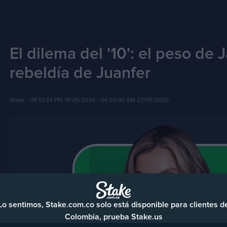
El dilema del '10': el peso de 
rebeldía de Juanfer
Stake -
08:51:24 PM 19/05/2026
- 04:59:00 AM 27/05/2029
Lo sentimos, Stake.com.co solo está disponible para clientes d
Colombia, prueba Stake.us