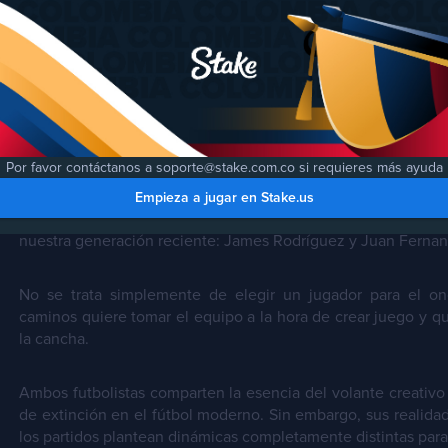
Por: Liche Durán
Por favor contáctanos a soporte@stake.com.co si requieres más ayuda
La discusión sobre la conducción en la Selección Colom
Empieza a jugar en Stake.us
debate tan apasionante como cíclico, encarnado hoy por las
nuestra generación reciente: James Rodríguez y Juan Fernan
No se trata simplemente de elegir un jugador para el onc
caminos quiere tomar el equipo a la hora de crear juego y qu
la cancha.
Ambos futbolistas comparten la esencia del volante creativo 
de extinción en el fútbol moderno. Sin embargo, sus realidad
los partidos plantean dinámicas completamente distintas para