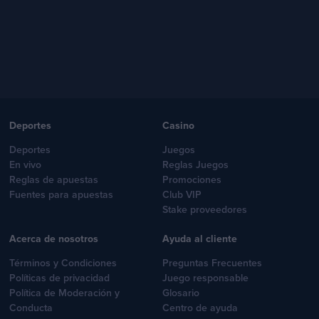
Deportes
Casino
Deportes
Juegos
En vivo
Reglas Juegos
Reglas de apuestas
Promociones
Fuentes para apuestas
Club VIP
Stake proveedores
Acerca de nosotros
Ayuda al cliente
Términos y Condiciones
Preguntas Frecuentes
Políticas de privacidad
Juego responsable
Política de Moderación y
Glosario
Conducta
Centro de ayuda