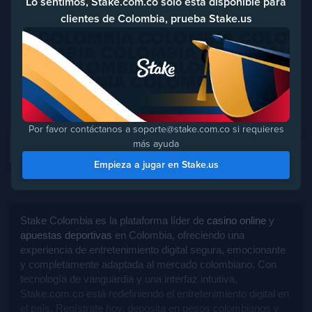
Lo sentimos, Stake.com.co solo está disponible para
contraseña / nombre de usuario?
clientes de Colombia, prueba Stake.us
¿Qué debo hacer si mi cuenta Stake ha sido bloqueada?
¿Puedo actualizar mis datos personales?
¿Puedo tener más de una cuenta?
Por favor contáctanos a soporte@stake.com.co si requieres
Lee nuestras
más ayuda
guías
Empieza a jugar en Stake.us
Stake Colombia es la plataforma líder de
casino online
y
De
apuestas deportivas
en Colombia, ofreciendo una
en
experiencia de entretenimiento digital segura, emocionante
i
y completamente adaptada al mercado colombiano. Con
Co
tecnología de vanguardia y una interfaz intuitiva,
C
Stake.com.co está redefiniendo el entretenimiento digital en
y 
el país. Regístrate hoy, deposita en pesos colombianos y
té