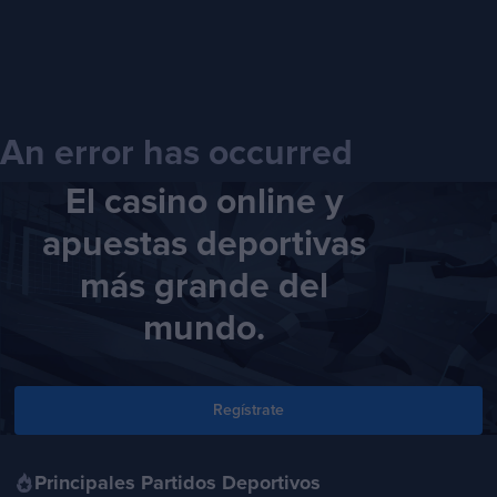
An error has occurred
El casino online y
apuestas deportivas
más grande del
mundo.
Regístrate
Principales Partidos Deportivos