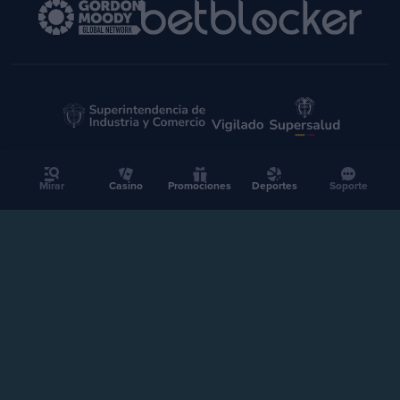
Mirar
Casino
Promociones
Deportes
Soporte
CASINO
DEPORTES
2026 Stake.com.co | Todos los derechos reservados
Verificación
Jugar sin control causa adicción. El juego es entretenimiento.
Juega con moderación. Prohibida la venta a menores de edad.
Promociones
Stake Colombia SAS, NIT 901392284-4, Carrera 15 No. 106 - 32 Oficina PH3