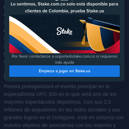
Lo sentimos, Stake.com.co solo está disponible para
Pereira destaca en las situaciones de alta presión.
clientes de Colombia, prueba Stake.us
Ha participado en seis eventos pay-per-view en
siete combates de la UFC, dispuesto a enfrentarse a
nuevos desafíos y demostrando sus habilidades de
élite. No es de extrañar que sus cualidades estén
alineadas perfectamente a nuestro objetivo de
revolucionar la industria, por eso es parte de nuestro
Por favor contáctanos a soporte@stake.com.co si requieres
equipo.
más ayuda
Empieza a jugar en Stake.us
Lo que se viene
Pereira protagonizará el evento principal en la
esperadísima UFC 300 en lo que será uno de los
mayores espectáculos deportivos. Con sus 2,5
millones de seguidores en las redes sociales y sus
grandes logros en el Octágono, está en sintonía con
nuestro objetivo de asociarnos con los mejores y