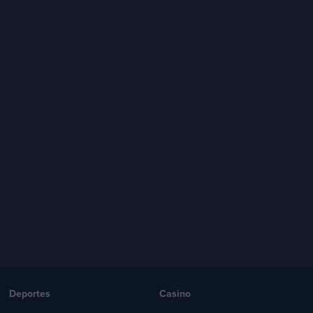
Deportes
Casino