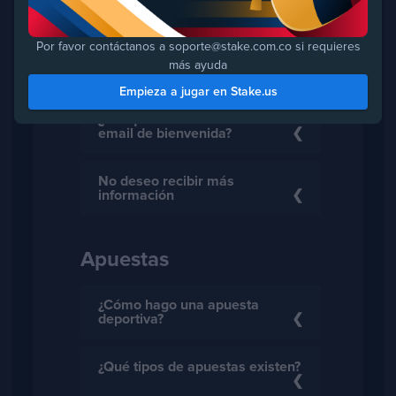
¿Cómo redimir mi bono de
bienvenida?
Por favor contáctanos a soporte@stake.com.co si requieres
más ayuda
Comunicaciones
Empieza a jugar en Stake.us
¿Por qué no he recibido mi
email de bienvenida?
No deseo recibir más
información
Apuestas
¿Cómo hago una apuesta
deportiva?
¿Qué tipos de apuestas existen?