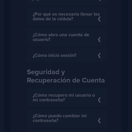
¿Por qué es necesario llenar los
datos de la cédula?
¿Cómo abro una cuenta de
usuario?
¿Cómo inicio sesión?
Seguridad y
Recuperación de Cuenta
¿Cómo recupero mi usuario o
mi contraseña?
¿Cómo puedo cambiar mi
contraseña?