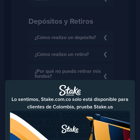
Depósitos y Retiros
¿Cómo realizo un depósito?
¿Cómo realizo un retiro?
¿Por qué no puedo retirar mis
fondos?
¿Puedo cancelar un retiro?
Lo sentimos, Stake.com.co solo está disponible para
clientes de Colombia, prueba Stake.us
¿Qué monedas se aceptan?
Promociones y Bonos