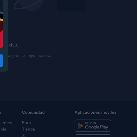
no existe.
e la página se haya movido.
e
Comunidad
Aplicaciones móviles
uentes
Foro
ble
Tienda
X