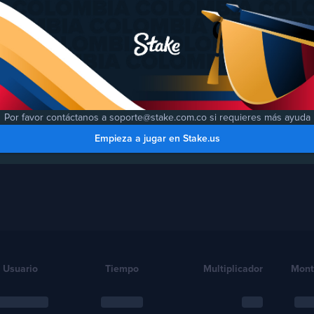
Por favor contáctanos a soporte@stake.com.co si requieres más ayuda
Empieza a jugar en Stake.us
Usuario
Tiempo
Multiplicador
Mont