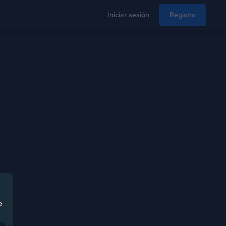
Iniciar sesión
Registro
e