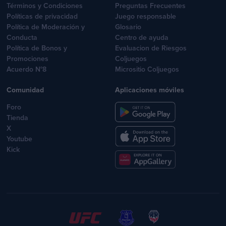
Términos y Condiciones
Preguntas Frecuentes
Políticas de privacidad
Juego responsable
Política de Moderación y
Glosario
Conducta
Centro de ayuda
Política de Bonos y
Evaluacion de Riesgos
Promociones
Coljuegos
Acuerdo N°8
Micrositio Coljuegos
Comunidad
Aplicaciones móviles
Foro
Tienda
X
Youtube
Kick