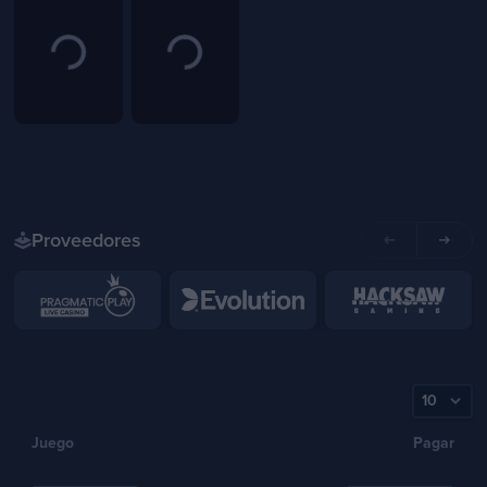
Proveedores
Juego
Pagar