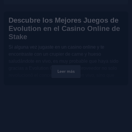
Descubre los Mejores Juegos de
e
s
Evolution en el Casino Online de
c
Stake
c
Si alguna vez jugaste en un casino online y te
d
encontraste con un crupier de carne y hueso
E
saludándote en vivo, es muy probable que haya sido
s
gracias a Evolution Gaming. Este proveedor no solo
Leer más
j
revolucionó el concepto de juego en vivo, sino que
d