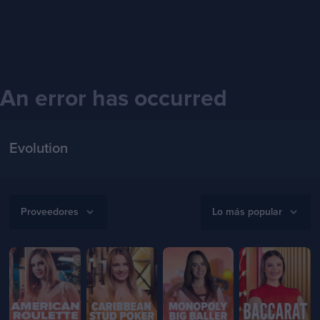
An error has occurred
Evolution
Proveedores
Lo más popular