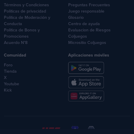
Términos y Condiciones
Preguntas Frecuentes
Políticas de privacidad
Juego responsable
Política de Moderación y
Glosario
Conducta
Centro de ayuda
Política de Bonos y
Evaluacion de Riesgos
Promociones
Coljuegos
Acuerdo N°8
Micrositio Coljuegos
Comunidad
Aplicaciones móviles
Foro
Tienda
X
Youtube
Kick