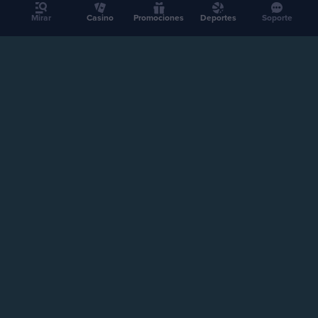
Mirar
Casino
Promociones
Deportes
Soporte
CASINO
DEPORTES
Favoritos
Reciente
Juegos
Solo en Stake
Estrenos de Stake
2026 Stake.com.co | Todos los derechos reservados
Slots