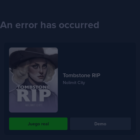
An error has occurred
Tombstone RIP
Nolimit City
Tombstone RIP
Juego real
Demo