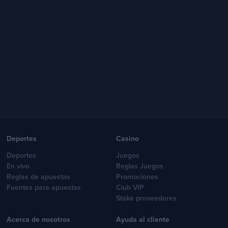
Deportes
Casino
Deportes
Juegos
En vivo
Reglas Juegos
Reglas de apuestas
Promociones
Fuentes para apuestas
Club VIP
Stake proveedores
Acerca de nosotros
Ayuda al cliente