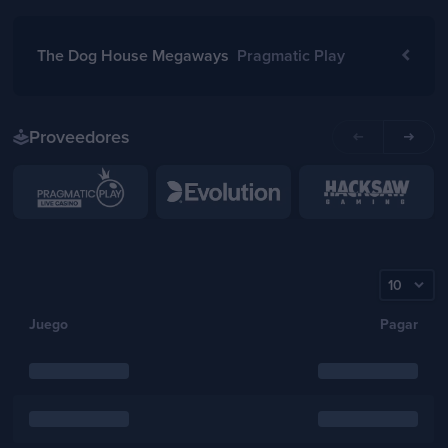
The Dog House Megaways
Pragmatic Play
Proveedores
Juego
Pagar
La popular mecánica Megaways llega a Stake y
transforma al mundo canino en una puerta a
pagos épicos en The Dog House Megaways de
Pragmatic Play. Los 6 carretes y 7 filas, pero
hasta 117,649 líneas de pago y un premio
máximo de 12,305x te ofrecen mucho más que
el primer juego de la saga: ¿tendrás lo que se