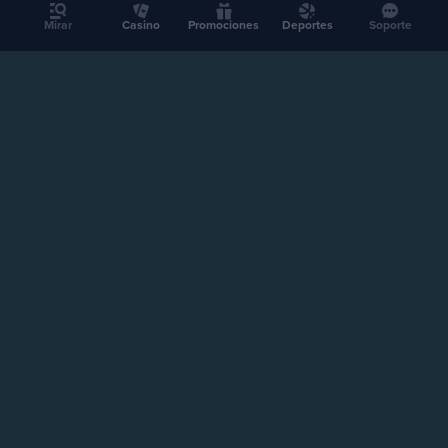
1.50x
Mirar
Casino
Promociones
Deportes
Soporte
Perro Salchicha
0.20x
0.50x
CASINO
DEPORTES
0.75x
Favoritos
2.00x
Reciente
Perro Pug
0.35x
Juegos
0.75x
Solo en Stake
1.00x
Estrenos de Stake
2.00x
2026 Stake.com.co | Todos los derechos reservados
Slots