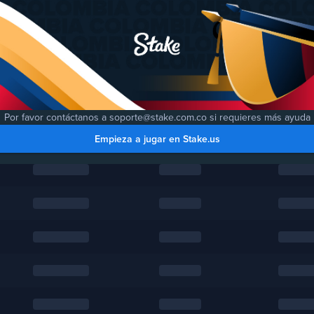
Sugar Rush 1000 de Pragmatic Play mejora la jugabilidad de
multiplicadores de hasta 1000x y pagos de hasta 25,000x. ¡
Stake!
Cómo Jugar Sugar Rush 1000
Haz una apuesta y gira los carretes de Sugar Rush 1000 pa
Este sencillo juego de alta volatilidad no tiene líneas de pa
Por favor contáctanos a soporte@stake.com.co si requieres más ayuda
ganancia de hasta 25,000x. ¡Los pagos no paran gracias a 
giros gratis!
Usuario
Tiempo
Monto a
Empieza a jugar en Stake.us
Antes de apostar dinero real, aprende cómo jugar tragamone
Si tienes dudas, contacta a nuestro personal por medio del
casinos online.
Temática y Gráficos
Los colores vibrantes y una banda sonora animada son ele
dulce.
Símbolos y Tabla de Pagos
¡Los símbolos del juego te harán sentir como en una tienda
crear combinaciones ganadoras y activar las ganancias en c