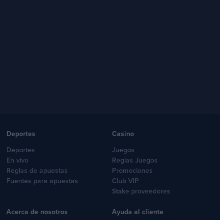
Deportes
Casino
Deportes
Juegos
En vivo
Reglas Juegos
Reglas de apuestas
Promociones
Fuentes para apuestas
Club VIP
Stake proveedores
Acerca de nosotros
Ayuda al cliente