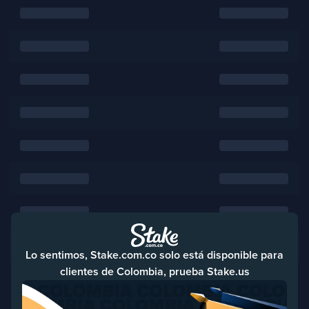
Lo sentimos, Stake.com.co solo está disponible para
clientes de Colombia, prueba Stake.us