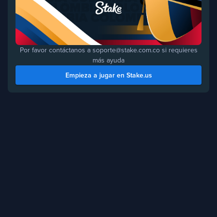
Por favor contáctanos a soporte@stake.com.co si requieres
más ayuda
Empieza a jugar en Stake.us