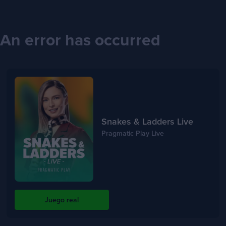
An error has occurred
Snakes & Ladders Live
Pragmatic Play Live
Snakes & Ladders Live
Juego real