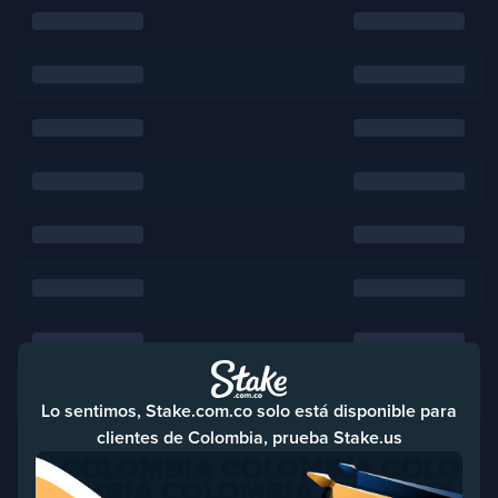
Lo sentimos, Stake.com.co solo está disponible para
clientes de Colombia, prueba Stake.us