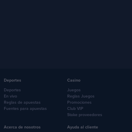
Deportes
Casino
Deportes
Juegos
En vivo
Reglas Juegos
Reglas de apuestas
Promociones
Fuentes para apuestas
Club VIP
Stake proveedores
Acerca de nosotros
Ayuda al cliente