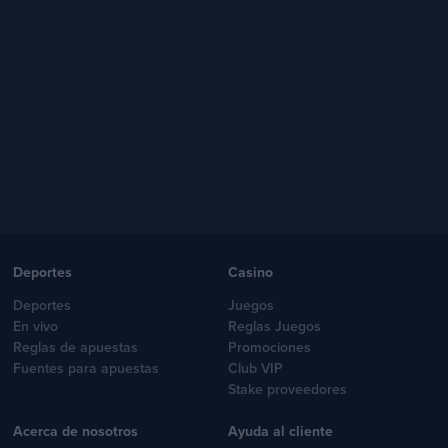
Deportes
Casino
Deportes
Juegos
En vivo
Reglas Juegos
Reglas de apuestas
Promociones
Fuentes para apuestas
Club VIP
Stake proveedores
Acerca de nosotros
Ayuda al cliente