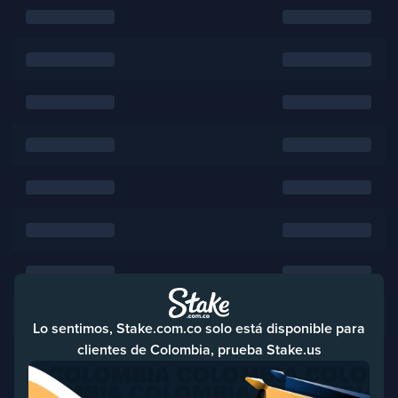
Lo sentimos, Stake.com.co solo está disponible para
clientes de Colombia, prueba Stake.us