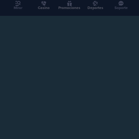
Mirar
Casino
Promociones
Deportes
Soporte
CASINO
DEPORTES
Favoritos
Reciente
Juegos
Solo en Stake
Estrenos de Stake
2026 Stake.com.co | Todos los derechos reservados
Slots