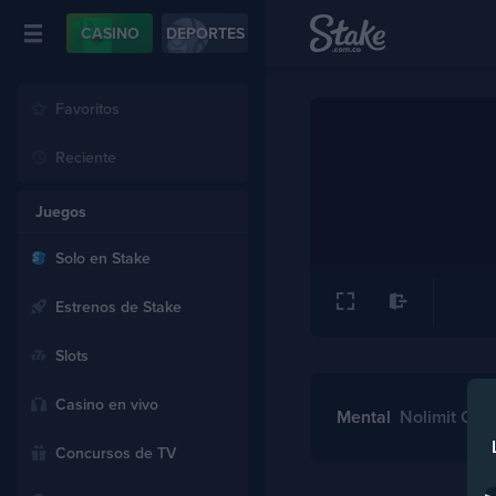
CASINO
DEPORTES
Mental
Favoritos
Reciente
Juegos
Solo en Stake
Estrenos de Stake
Slots
Casino en vivo
Mental
Nolimit City
Concursos de TV