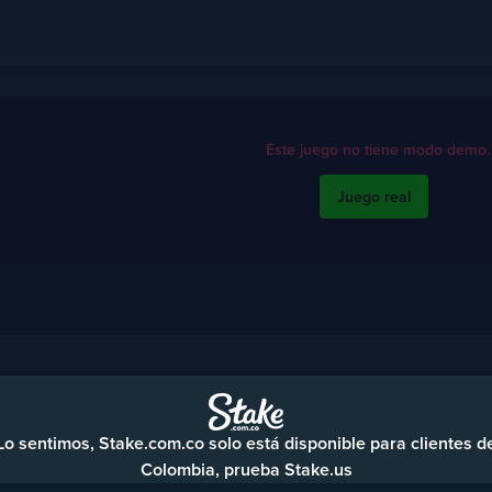
o
Este juego no tiene modo demo.
Juego real
tic Play Live
Lo sentimos, Stake.com.co solo está disponible para clientes d
Colombia, prueba Stake.us