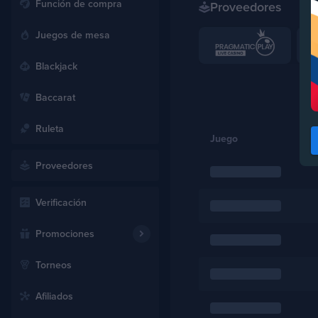
Función de compra
Proveedores
Juegos de mesa
Blackjack
Baccarat
Ruleta
Juego
Proveedores
Verificación
Promociones
Torneos
Afiliados