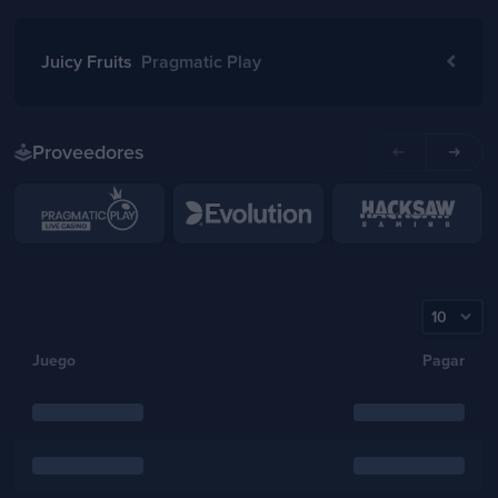
Juicy Fruits
Pragmatic Play
Proveedores
Juego
Pagar
Experimenta símbolos que pagan hasta 60x en
el juego base y tiradas gratis especiales
mientras reúnes tus frutas favoritas en Juicy
Fruits de Pragmatic Play. ¡Las jugosas ganancias