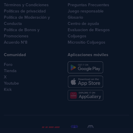
Términos y Condiciones
Preguntas Frecuentes
Políticas de privacidad
Juego responsable
Ciruela
Política de Moderación y
Glosario
Conducta
Centro de ayuda
0.80x
Política de Bonos y
Evaluacion de Riesgos
Promociones
Coljuegos
2.00x
Acuerdo N°8
Micrositio Coljuegos
7.50x
Comunidad
Aplicaciones móviles
Foro
Campana
Tienda
X
0.80x
Youtube
Kick
2.00x
7.50x
Fresa