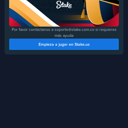
Por favor contáctanos a soporte@stake.com.co si requieres
más ayuda
Empieza a jugar en Stake.us