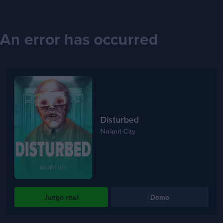
An error has occurred
Disturbed
Nolimit City
Disturbed
Juego real
Demo