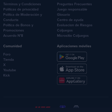
Términos y Condiciones
Preguntas Frecuentes
Políticas de privacidad
Juego responsable
Política de Moderación y
Glosario
Conducta
Centro de ayuda
Política de Bonos y
Evaluacion de Riesgos
Promociones
Coljuegos
Acuerdo N°8
Micrositio Coljuegos
Comunidad
Aplicaciones móviles
Foro
Tienda
X
Youtube
Kick