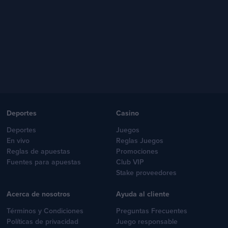
Deportes
Casino
Deportes
Juegos
En vivo
Reglas Juegos
Reglas de apuestas
Promociones
Fuentes para apuestas
Club VIP
Stake proveedores
Acerca de nosotros
Ayuda al cliente
Términos y Condiciones
Preguntas Frecuentes
Políticas de privacidad
Juego responsable