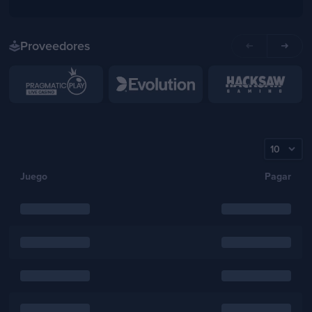
Proveedores
Juego
Pagar