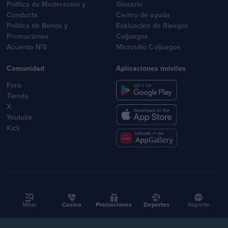
Política de Moderación y
Glosario
Conducta
Centro de ayuda
Política de Bonos y
Evaluacion de Riesgos
Promociones
Coljuegos
Acuerdo N°8
Micrositio Coljuegos
Comunidad
Aplicaciones móviles
Foro
Tienda
X
Youtube
Kick
Mirar
Casino
Promociones
Deportes
Soporte