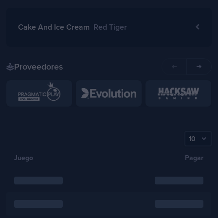
Cake And Ice Cream
Red Tiger
Proveedores
Juego
Pagar