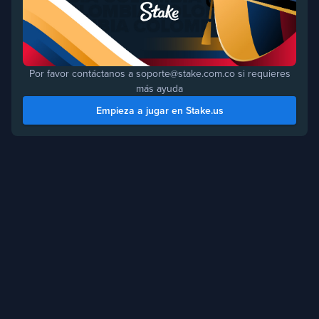
Por favor contáctanos a soporte@stake.com.co si requieres
más ayuda
Empieza a jugar en Stake.us