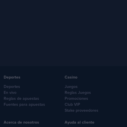
Deportes
Casino
Deportes
Juegos
En vivo
Reglas Juegos
Reglas de apuestas
Promociones
Fuentes para apuestas
Club VIP
Stake proveedores
Acerca de nosotros
Ayuda al cliente