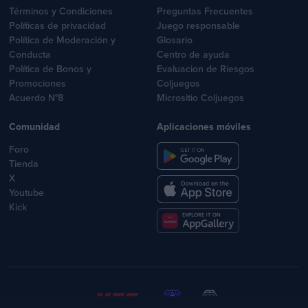
Términos y Condiciones
Preguntas Frecuentes
Políticas de privacidad
Juego responsable
Política de Moderación y
Glosario
Conducta
Centro de ayuda
Política de Bonos y
Evaluacion de Riesgos
Promociones
Coljuegos
Acuerdo N°8
Micrositio Coljuegos
Comunidad
Aplicaciones móviles
Foro
Tienda
X
Youtube
Kick